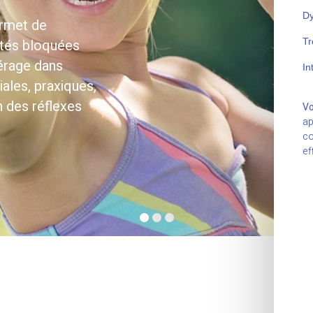
Dy
ermet de
ités bloquées
Tr
érage dans
In
iales, praxiques,
n des réflexes
Vo
ap
co
ef