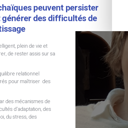
chaïques peuvent persister
générer des difficultés de
tissage
ligent, plein de vie et
rer, de rester assis sur sa
uilibre relationnel
rés pour maîtriser des
 par des mécanismes de
ultés d’adaptation, des
oi, du stress, des