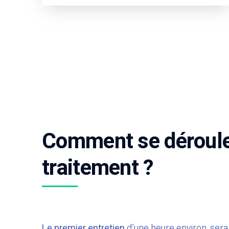
Comment se déroul
traitement ?
Le
premier entretien
d’une heure environ, sera